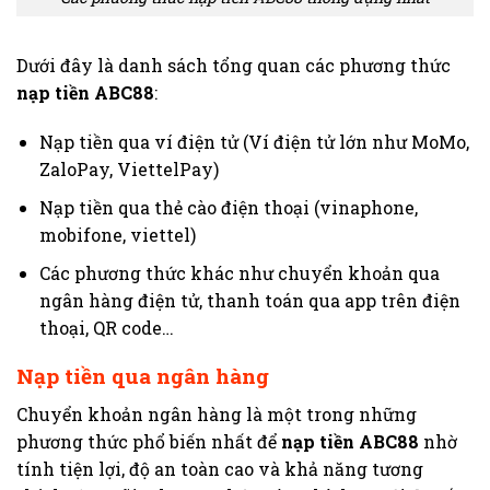
Dưới đây là danh sách tổng quan các phương thức
nạp tiền ABC88
:
Nạp tiền qua ví điện tử (Ví điện tử lớn như MoMo,
ZaloPay, ViettelPay)
Nạp tiền qua thẻ cào điện thoại (vinaphone,
mobifone, viettel)
Các phương thức khác như chuyển khoản qua
ngân hàng điện tử, thanh toán qua app trên điện
thoại, QR code…
Nạp tiền qua ngân hàng
Chuyển khoản ngân hàng là một trong những
phương thức phổ biến nhất để
nạp tiền ABC88
nhờ
tính tiện lợi, độ an toàn cao và khả năng tương