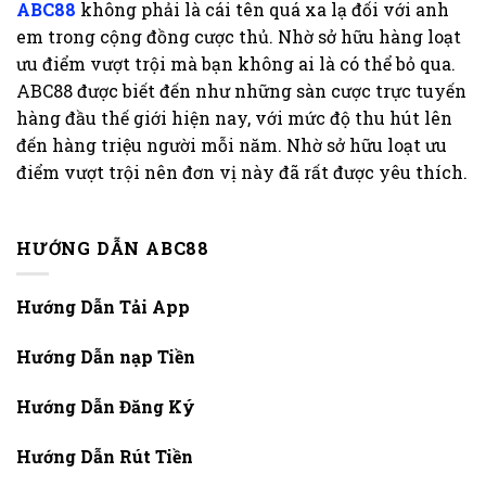
ABC88
không phải là cái tên quá xa lạ đối với anh
em trong cộng đồng cược thủ. Nhờ sở hữu hàng loạt
ưu điểm vượt trội mà bạn không ai là có thể bỏ qua.
ABC88 được biết đến như những sàn cược trực tuyến
hàng đầu thế giới hiện nay, với mức độ thu hút lên
đến hàng triệu người mỗi năm. Nhờ sở hữu loạt ưu
điểm vượt trội nên đơn vị này đã rất được yêu thích.
HƯỚNG DẪN ABC88
Hướng Dẫn Tải App
Hướng Dẫn nạp Tiền
Hướng Dẫn Đăng Ký
Hướng Dẫn Rút Tiền