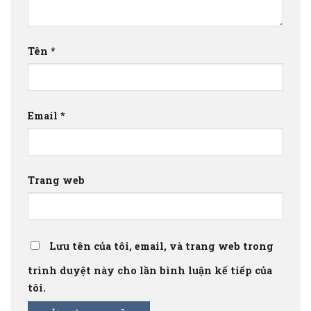
Tên
*
Email
*
Trang web
Lưu tên của tôi, email, và trang web trong
trình duyệt này cho lần bình luận kế tiếp của
tôi.