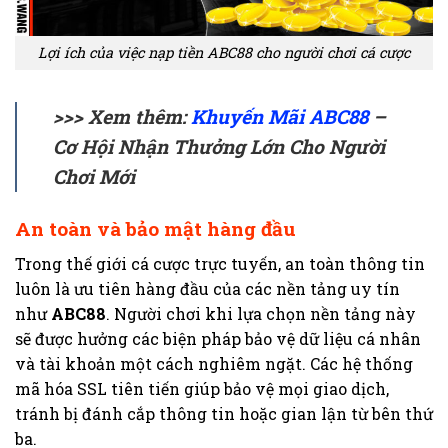
Lợi ích của việc nạp tiền ABC88 cho người chơi cá cược
>>> Xem thêm:
Khuyến Mãi ABC88
–
Cơ Hội Nhận Thưởng Lớn Cho Người
Chơi Mới
An toàn và bảo mật hàng đầu
Trong thế giới cá cược trực tuyến, an toàn thông tin
luôn là ưu tiên hàng đầu của các nền tảng uy tín
như
ABC88
. Người chơi khi lựa chọn nền tảng này
sẽ được hưởng các biện pháp bảo vệ dữ liệu cá nhân
và tài khoản một cách nghiêm ngặt. Các hệ thống
mã hóa SSL tiên tiến giúp bảo vệ mọi giao dịch,
tránh bị đánh cắp thông tin hoặc gian lận từ bên thứ
ba.