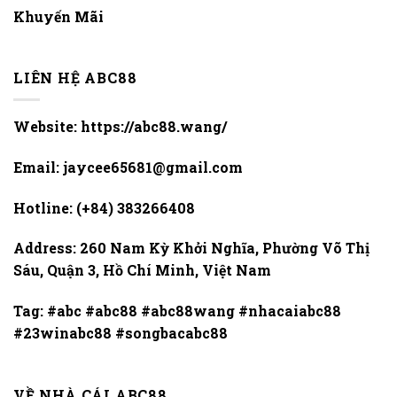
Khuyến Mãi
LIÊN HỆ ABC88
Website: https://abc88.wang/
Email:
jaycee65681@gmail.com
Hotline: (+84) 383266408
Address: 260 Nam Kỳ Khởi Nghĩa, Phường Võ Thị
Sáu, Quận 3, Hồ Chí Minh, Việt Nam
Tag: #abc #abc88 #abc88wang #nhacaiabc88
#23winabc88 #songbacabc88
VỀ NHÀ CÁI ABC88