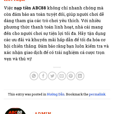
Việc
nạp tiền ABC88
không chỉ nhanh chóng mà
còn đảm bảo an toàn tuyệt đối, giúp người chơi dễ
dàng tham gia các trò chơi yêu thích. Với nhiều
phương thức thanh toán linh hoạt, nhà cái mang
đến cho người chơi sự tiện lợi tối đa. Hãy tận dụng
các ưu đãi và khuyến mãi hấp dẫn để tối đa hóa cơ
hội chiến thắng. Đảm bảo rằng bạn luôn kiểm tra và
xác nhận giao dịch để có trải nghiệm cá cược trọn
vẹn và thú vị!
This entry was posted in
Hướng Dẫn
. Bookmark the
permalink
.
ADMIN