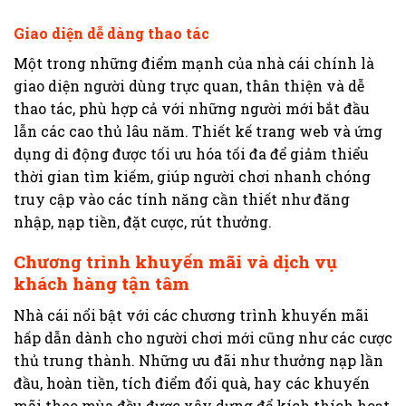
Giao diện dễ dàng thao tác
Một trong những điểm mạnh của nhà cái chính là
giao diện người dùng trực quan, thân thiện và dễ
thao tác, phù hợp cả với những người mới bắt đầu
lẫn các cao thủ lâu năm. Thiết kế trang web và ứng
dụng di động được tối ưu hóa tối đa để giảm thiểu
thời gian tìm kiếm, giúp người chơi nhanh chóng
truy cập vào các tính năng cần thiết như đăng
nhập, nạp tiền, đặt cược, rút thưởng.
Chương trình khuyến mãi và dịch vụ
khách hàng tận tâm
Nhà cái nổi bật với các chương trình khuyến mãi
hấp dẫn dành cho người chơi mới cũng như các cược
thủ trung thành. Những ưu đãi như thưởng nạp lần
đầu, hoàn tiền, tích điểm đổi quà, hay các khuyến
mãi theo mùa đều được xây dựng để kích thích hoạt